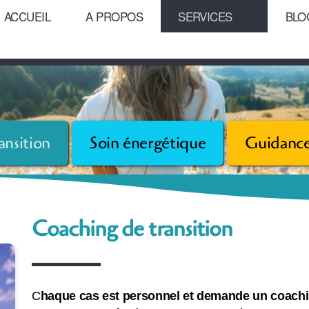
ACCUEIL
A PROPOS
SERVICES
BLO
ansition
Soin énergétique
Guidanc
Coaching de transi
tion
C
haque cas est personnel et demande un coachi